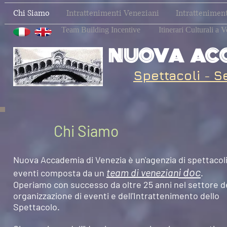
Chi Siamo
Intrattenimenti Veneziani
Intratteniment
Team Building Incentive
Itinerari Culturali a 
NUOVA ACC
Spettacoli
-
S
Chi Siamo
Nuova Accademia di Venezia è un'agenzia di spettacol
i doc
team di venezian
eventi composta da un
.
Operiamo con successo da oltre 25 anni nel settore de
organizzazione di eventi e dell'Intrattenimento dello
Spettacolo.