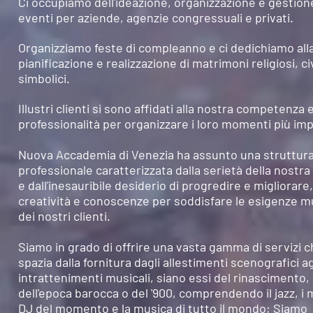
Ci occupiamo dell'ideazione, organizzazione e gestion
eventi per aziende, agenzie congressuali e privati.
Organizziamo feste di compleanno e ci dedichiamo all
pianificazione e realizzazione di matrimoni religiosi, civ
simbolici.
Illustri clienti si sono affidati alla nostra competenza 
professionalità
per organizzare i loro momenti
più
imp
Nuova Accademia di Venezia ha assunto una struttur
professionale caratterizzata dalla serietà della nostra
e dall'inesauribile desiderio di progredire e migliorar
creatività e conoscenze per soddisfare le esigenze m
dei nostri clienti.
Siamo in grado di offrire una vasta gamma di servizi 
spazia dalla fornitura dagli allestimenti scenografici ag
intrattenimenti musicali, siano essi del rinascimento,
dell'epoca barocca o del '900, comprendendo il jazz, i m
DJ del momento e la musica di tutto il mondo; Siamo